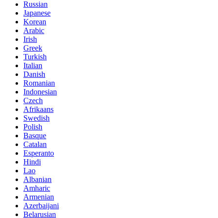
Russian
Japanese
Korean
Arabic
Irish
Greek
Turkish
Italian
Danish
Romanian
Indonesian
Czech
Afrikaans
Swedish
Polish
Basque
Catalan
Esperanto
Hindi
Lao
Albanian
Amharic
Armenian
Azerbaijani
Belarusian