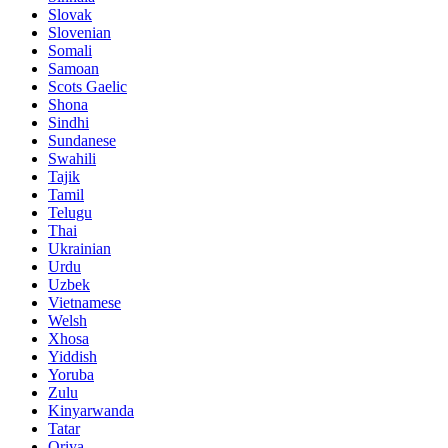
Slovak
Slovenian
Somali
Samoan
Scots Gaelic
Shona
Sindhi
Sundanese
Swahili
Tajik
Tamil
Telugu
Thai
Ukrainian
Urdu
Uzbek
Vietnamese
Welsh
Xhosa
Yiddish
Yoruba
Zulu
Kinyarwanda
Tatar
Oriya