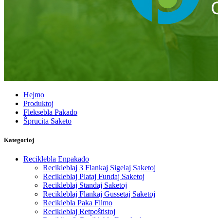
Hejmo
Produktoj
Fleksebla Pakado
Ŝprucita Saketo
Kategorioj
Reciklebla Enpakado
Recikleblaj 3 Flankaj Sigelaj Saketoj
Recikleblaj Plataj Fundaj Saketoj
Recikleblaj Standaj Saketoj
Recikleblaj Flankaj Gussetaj Saketoj
Reciklebla Paka Filmo
Recikleblaj Retpoŝtistoj