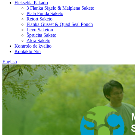
Fleksebla Pakado
3 Flanka Sigelo & Malplena Saketo
Plata Funda Saketo
Retort Saketo
Flanka Gusset & Quad Seal Pouch
Levu Saketon
Ŝprucita Saketo
Akra Saketo
Kontrolo de kvalito
Kontaktu Nin
English