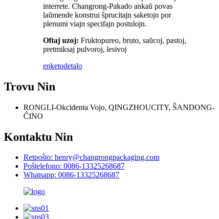
interrete. Changrong-Pakado ankaŭ povas
laŭmende konstrui ŝprucitajn saketojn por
plenumi viajn specifajn postulojn.
Oftaj uzoj:
Fruktopureo, bruto, saŭcoj, pastoj,
pretmiksaj pulvoroj, lesivoj
enketo
detalo
Trovu Nin
RONGLI-Okcidenta Vojo, QINGZHOUCITY, ŜANDONG-
ĈINO
Kontaktu Nin
Retpoŝto: henry@changrongpackaging.com
Poŝtelefono: 0086-13325268687
Whatsapp: 0086-13325268687