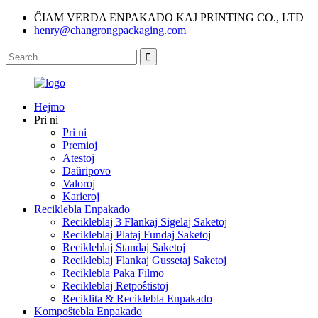
ĈIAM VERDA ENPAKADO KAJ PRINTING CO., LTD
henry@changrongpackaging.com
Hejmo
Pri ni
Pri ni
Premioj
Atestoj
Daŭripovo
Valoroj
Karieroj
Reciklebla Enpakado
Recikleblaj 3 Flankaj Sigelaj Saketoj
Recikleblaj Plataj Fundaj Saketoj
Recikleblaj Standaj Saketoj
Recikleblaj Flankaj Gussetaj Saketoj
Reciklebla Paka Filmo
Recikleblaj Retpoŝtistoj
Reciklita & Reciklebla Enpakado
Kompoŝtebla Enpakado