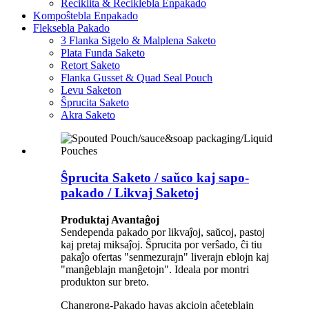
Reciklita & Reciklebla Enpakado
Kompoŝtebla Enpakado
Fleksebla Pakado
3 Flanka Sigelo & Malplena Saketo
Plata Funda Saketo
Retort Saketo
Flanka Gusset & Quad Seal Pouch
Levu Saketon
Ŝprucita Saketo
Akra Saketo
Ŝprucita Saketo / saŭco kaj sapo-
pakado / Likvaj Saketoj
Produktaj Avantaĝoj
Sendependa pakado por likvaĵoj, saŭcoj, pastoj
kaj pretaj miksaĵoj. Ŝprucita por verŝado, ĉi tiu
pakaĵo ofertas "senmezurajn" liverajn eblojn kaj
"manĝeblajn manĝetojn". Ideala por montri
produkton sur breto.
Changrong-Pakado havas akciojn aĉeteblajn