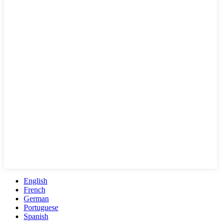
English
French
German
Portuguese
Spanish