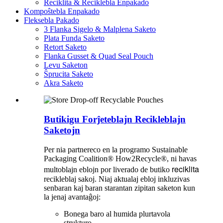
Reciklita & Reciklebla Enpakado
Kompoŝtebla Enpakado
Fleksebla Pakado
3 Flanka Sigelo & Malplena Saketo
Plata Funda Saketo
Retort Saketo
Flanka Gusset & Quad Seal Pouch
Levu Saketon
Ŝprucita Saketo
Akra Saketo
Butikigu Forĵeteblajn Recikleblajn
Saketojn
Per nia partnereco en la programo Sustainable
Packaging Coalition® How2Recycle®, ni havas
reciklita
multoblajn eblojn por liverado de butiko
recikleblaj sakoj. Niaj aktualaj ebloj inkluzivas
senbaran kaj baran starantan zipitan saketon kun
la jenaj avantaĝoj:
Bonega baro al humida plurtavola
strukturo