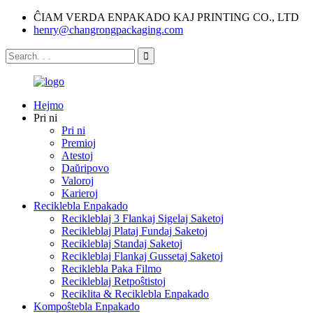
ĈIAM VERDA ENPAKADO KAJ PRINTING CO., LTD
henry@changrongpackaging.com
Hejmo
Pri ni
Pri ni
Premioj
Atestoj
Daŭripovo
Valoroj
Karieroj
Reciklebla Enpakado
Recikleblaj 3 Flankaj Sigelaj Saketoj
Recikleblaj Plataj Fundaj Saketoj
Recikleblaj Standaj Saketoj
Recikleblaj Flankaj Gussetaj Saketoj
Reciklebla Paka Filmo
Recikleblaj Retpoŝtistoj
Reciklita & Reciklebla Enpakado
Kompoŝtebla Enpakado