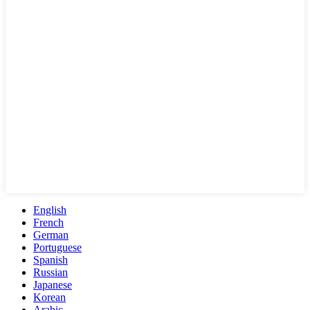
English
French
German
Portuguese
Spanish
Russian
Japanese
Korean
Arabic