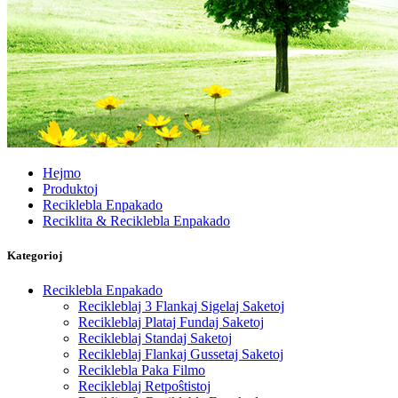
Hejmo
Produktoj
Reciklebla Enpakado
Reciklita & Reciklebla Enpakado
Kategorioj
Reciklebla Enpakado
Recikleblaj 3 Flankaj Sigelaj Saketoj
Recikleblaj Plataj Fundaj Saketoj
Recikleblaj Standaj Saketoj
Recikleblaj Flankaj Gussetaj Saketoj
Reciklebla Paka Filmo
Recikleblaj Retpoŝtistoj