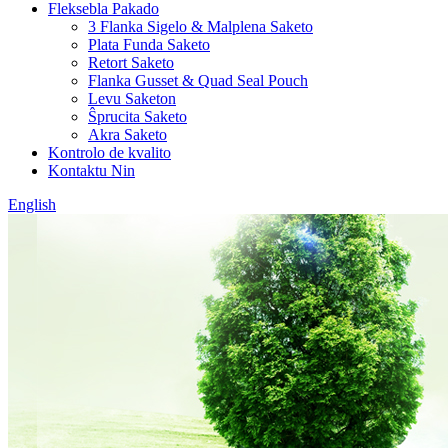
Fleksebla Pakado
3 Flanka Sigelo & Malplena Saketo
Plata Funda Saketo
Retort Saketo
Flanka Gusset & Quad Seal Pouch
Levu Saketon
Ŝprucita Saketo
Akra Saketo
Kontrolo de kvalito
Kontaktu Nin
English