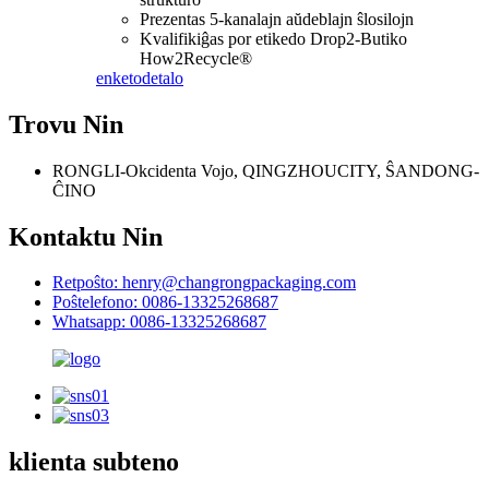
Prezentas 5-kanalajn aŭdeblajn ŝlosilojn
Kvalifikiĝas por etikedo Drop2-Butiko
How2Recycle®
enketo
detalo
Trovu Nin
RONGLI-Okcidenta Vojo, QINGZHOUCITY, ŜANDONG-
ĈINO
Kontaktu Nin
Retpoŝto: henry@changrongpackaging.com
Poŝtelefono: 0086-13325268687
Whatsapp: 0086-13325268687
klienta subteno