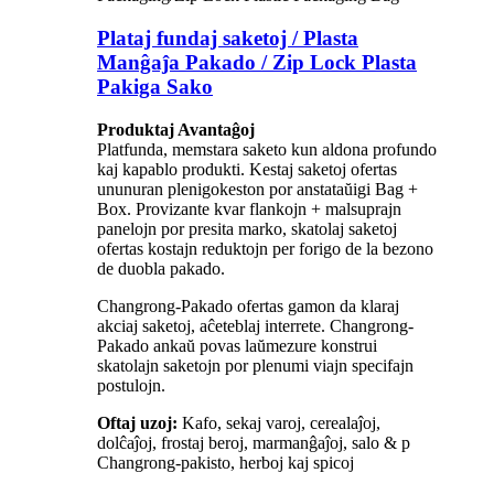
Plataj fundaj saketoj / Plasta
Manĝaĵa Pakado / Zip Lock Plasta
Pakiga Sako
Produktaj Avantaĝoj
Platfunda, memstara saketo kun aldona profundo
kaj kapablo produkti. Kestaj saketoj ofertas
ununuran plenigokeston por anstataŭigi Bag +
Box. Provizante kvar flankojn + malsuprajn
panelojn por presita marko, skatolaj saketoj
ofertas kostajn reduktojn per forigo de la bezono
de duobla pakado.
Changrong-Pakado ofertas gamon da klaraj
akciaj saketoj, aĉeteblaj interrete. Changrong-
Pakado ankaŭ povas laŭmezure konstrui
skatolajn saketojn por plenumi viajn specifajn
postulojn.
Oftaj uzoj:
Kafo, sekaj varoj, cerealaĵoj,
dolĉaĵoj, frostaj beroj, marmanĝaĵoj, salo & p
Changrong-pakisto, herboj kaj spicoj