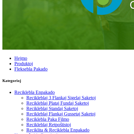
Hejmo
Produktoj
Fleksebla Pakado
Kategorioj
Reciklebla Enpakado
Recikleblaj 3 Flankaj Sigelaj Saketoj
Recikleblaj Plataj Fundaj Saketoj
Recikleblaj Standaj Saketoj
Recikleblaj Flankaj Gussetaj Saketoj
Reciklebla Paka Filmo
Recikleblaj Retpoŝtistoj
Reciklita & Reciklebla Enpakado