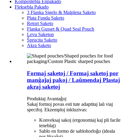
Kompoŝtebla Enpakado
Fleksebla Pakado
3 Flanka Sigelo & Malplena Saketo
Plata Funda Saketo
Retort Saketo
Flanka Gusset & Quad Seal Pouch
Levu Saketon
Ŝprucita Saketo
Akra Saketo
Formaj saketoj / Formaj saketoj por
manĝaĵaj pakoj / Laŭmendaj Plastaj
akraj saketoj
Produktaj Avantaĝoj
Sakaj formoj povas esti tute adaptitaj laŭ viaj
specifoj. Ekzemploj inkluzivas:
Konveksaj sakoj (ergonomiaj kaj pli facile
teneblaj)
Sablo en formo de sablohorloĝo (ideala
por likvaĵoj)