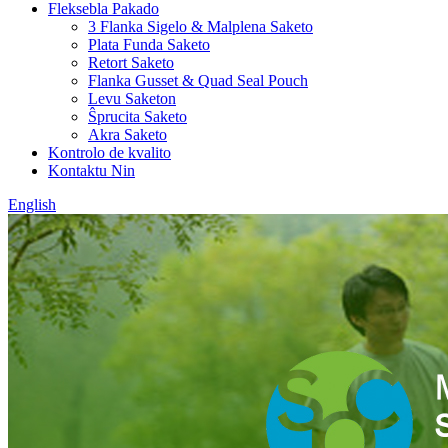
Fleksebla Pakado
3 Flanka Sigelo & Malplena Saketo
Plata Funda Saketo
Retort Saketo
Flanka Gusset & Quad Seal Pouch
Levu Saketon
Ŝprucita Saketo
Akra Saketo
Kontrolo de kvalito
Kontaktu Nin
English