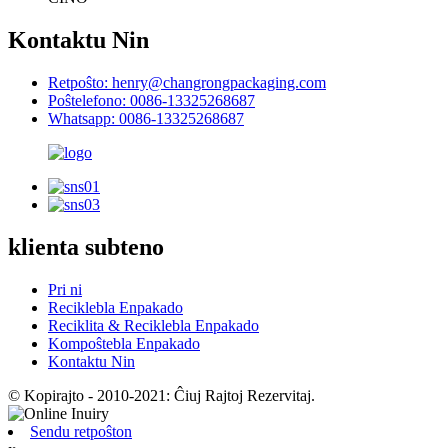
Kontaktu Nin
Retpoŝto: henry@changrongpackaging.com
Poŝtelefono: 0086-13325268687
Whatsapp: 0086-13325268687
klienta subteno
Pri ni
Reciklebla Enpakado
Reciklita & Reciklebla Enpakado
Kompoŝtebla Enpakado
Kontaktu Nin
© Kopirajto - 2010-2021: Ĉiuj Rajtoj Rezervitaj.
Sendu retpoŝton