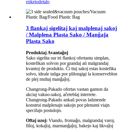
enketo
detalo
3 flankaj sigelitaj kaj malplenaj sakoj
/ Malplena Plasta Sako / Manĝaĵa
Plasta Sako
Produktaj Avantaĝoj
Sako sigelita sur tri flankoj ofertanta simplan,
kostefikan solvon por grandaj aŭ malgrandaj
kvantoj de produkto. Ĉi tiuj sakoj estas kostefika
solvo, ideale taŭga por plilongigi la konserveblon
de plej multaj manĝaĵoj.
Changrong-Pakado ofertas vastan gamon da
akciaj vakuo-sakoj, aĉeteblaj interrete.
Changrong-Pakado ankaŭ povas laŭmende
konstrui malplenajn sakojn por plenumi viajn
specifajn postulojn.
Oftaj uzoj:
Viando, fromaĝo, malgrandaj varoj,
fiŝoj, kokaĵoj, marmanĝaĵoj, bakejo kaj likvaĵoj