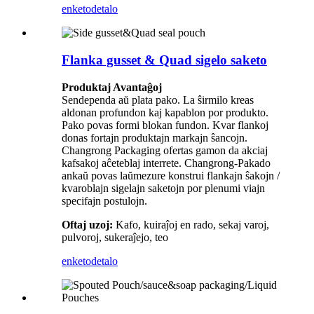
enketo
detalo
Flanka gusset & Quad sigelo saketo
Produktaj Avantaĝoj
Sendependa aŭ plata pako. La ŝirmilo kreas
aldonan profundon kaj kapablon por produkto.
Pako povas formi blokan fundon. Kvar flankoj
donas fortajn produktajn markajn ŝancojn.
Changrong Packaging ofertas gamon da akciaj
kafsakoj aĉeteblaj interrete. Changrong-Pakado
ankaŭ povas laŭmezure konstrui flankajn ŝakojn /
kvaroblajn sigelajn saketojn por plenumi viajn
specifajn postulojn.
Oftaj uzoj:
Kafo, kuiraĵoj en rado, sekaj varoj,
pulvoroj, sukeraĵejo, teo
enketo
detalo