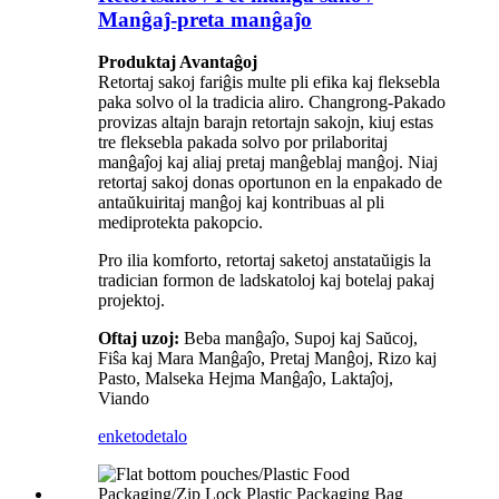
Manĝaĵ-preta manĝaĵo
Produktaj Avantaĝoj
Retortaj sakoj fariĝis multe pli efika kaj fleksebla
paka solvo ol la tradicia aliro. Changrong-Pakado
provizas altajn barajn retortajn sakojn, kiuj estas
tre fleksebla pakada solvo por prilaboritaj
manĝaĵoj kaj aliaj pretaj manĝeblaj manĝoj. Niaj
retortaj sakoj donas oportunon en la enpakado de
antaŭkuiritaj manĝoj kaj kontribuas al pli
mediprotekta pakopcio.
Pro ilia komforto, retortaj saketoj anstataŭigis la
tradician formon de ladskatoloj kaj botelaj pakaj
projektoj.
Oftaj uzoj:
Beba manĝaĵo, Supoj kaj Saŭcoj,
Fiŝa kaj Mara Manĝaĵo, Pretaj Manĝoj, Rizo kaj
Pasto, Malseka Hejma Manĝaĵo, Laktaĵoj,
Viando
enketo
detalo