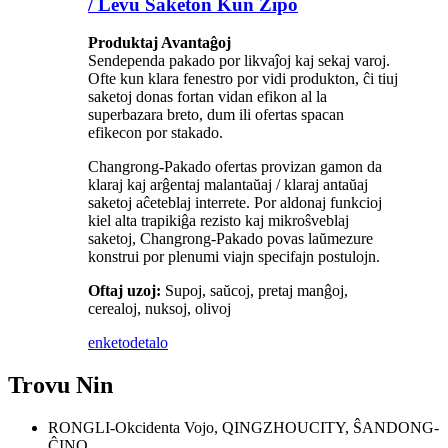
/ Levu Saketon Kun Zipo
Produktaj Avantaĝoj
Sendependa pakado por likvaĵoj kaj sekaj varoj.
Ofte kun klara fenestro por vidi produkton, ĉi tiuj
saketoj donas fortan vidan efikon al la
superbazara breto, dum ili ofertas spacan
efikecon por stakado.
Changrong-Pakado ofertas provizan gamon da
klaraj kaj arĝentaj malantaŭaj / klaraj antaŭaj
saketoj aĉeteblaj interrete. Por aldonaj funkcioj
kiel alta trapikiĝa rezisto kaj mikroŝveblaj
saketoj, Changrong-Pakado povas laŭmezure
konstrui por plenumi viajn specifajn postulojn.
Oftaj uzoj:
Supoj, saŭcoj, pretaj manĝoj,
cerealoj, nuksoj, olivoj
enketo
detalo
Trovu Nin
RONGLI-Okcidenta Vojo, QINGZHOUCITY, ŜANDONG-
ĈINO