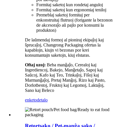
Formitaj saketoj kun rondetaj anguloj
Formitaj saketoj kun ergonomiaj teniloj
Premeblaj saketoj formitaj per
enkonstruitaj flutruoj (forigante la bezonon
de akcesoraĵo aŭ pajlo por konsumi la
produkton)
De laŭmendaj formoj al pioniraj ekipaĵoj kaj
ŝprucaĵoj, Changrong Packaging ofertas la
kapablojn, kiujn vi bezonas por krei
konsumantajn saketojn, kiuj elstaras.
Oftaj uzoj:
Beba manĝaĵo, Cerealoj kaj
Ingrediencoj, Bakejo, Manĝetaĵo, Sapoj kaj
Saŭcoj, Kafo kaj Teo, Trinkaĵoj, Fiŝoj kaj
Marmanĝaĵoj, Pretaj Manĝoj, Rizo kaj Pasto,
Dorlotbestoj, Fruktoj kaj Legomoj, Laktaĵoj,
Sano kaj Beleco
enketo
detalo
Retortsako / Pet-manĝa sako /