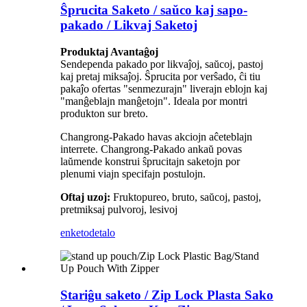
Ŝprucita Saketo / saŭco kaj sapo-
pakado / Likvaj Saketoj
Produktaj Avantaĝoj
Sendependa pakado por likvaĵoj, saŭcoj, pastoj
kaj pretaj miksaĵoj. Ŝprucita por verŝado, ĉi tiu
pakaĵo ofertas "senmezurajn" liverajn eblojn kaj
"manĝeblajn manĝetojn". Ideala por montri
produkton sur breto.
Changrong-Pakado havas akciojn aĉeteblajn
interrete. Changrong-Pakado ankaŭ povas
laŭmende konstrui ŝprucitajn saketojn por
plenumi viajn specifajn postulojn.
Oftaj uzoj:
Fruktopureo, bruto, saŭcoj, pastoj,
pretmiksaj pulvoroj, lesivoj
enketo
detalo
Stariĝu saketo / Zip Lock Plasta Sako