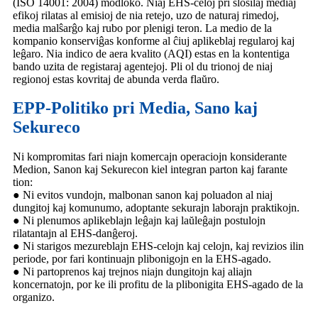
(ISO 14001: 2004) modloko. Niaj EHS-celoj pri ŝlosilaj mediaj
efikoj rilatas al emisioj de nia retejo, uzo de naturaj rimedoj,
media malŝarĝo kaj rubo por plenigi teron. La medio de la
kompanio konserviĝas konforme al ĉiuj aplikeblaj regularoj kaj
leĝaro. Nia indico de aera kvalito (AQI) estas en la kontentiga
bando uzita de registaraj agentejoj. Pli ol du trionoj de niaj
regionoj estas kovritaj de abunda verda flaŭro.
EPP-Politiko pri Media, Sano kaj
Sekureco
Ni kompromitas fari niajn komercajn operaciojn konsiderante
Medion, Sanon kaj Sekurecon kiel integran parton kaj farante
tion:
● Ni evitos vundojn, malbonan sanon kaj poluadon al niaj
dungitoj kaj komunumo, adoptante sekurajn laborajn praktikojn.
● Ni plenumos aplikeblajn leĝajn kaj laŭleĝajn postulojn
rilatantajn al EHS-danĝeroj.
● Ni starigos mezureblajn EHS-celojn kaj celojn, kaj revizios ilin
periode, por fari kontinuajn plibonigojn en la EHS-agado.
● Ni partoprenos kaj trejnos niajn dungitojn kaj aliajn
koncernatojn, por ke ili profitu de la plibonigita EHS-agado de la
organizo.