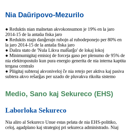
Nia Daŭripovo-Mezurilo
● Reduktis nian malnetan akvokonsumon je 19% en la jaro
2014-15 de la antaŭa fiska jaro
● Reduktis niajn danĝerajn rubojn al rubodeponejo per 80% en
la jaro 2014-15 de la antaŭa fiska jaro
● Daŭra stato de 'Nula Likva malŝarĝo' de lokaj lokoj
● Minimumigitaj emisioj de forceja gaso per plenumo de 95% de
nia elektropostulo kun pura energio generita de nia interna kaptita
tergasa centralo
● Pliigitaj subteraj akvoniveloj ĉe nia retejo per aktiva kaj pasiva
subtera akvo reŝarĝas per uzado de pluvakva rikolta sistemo
Medio, Sano kaj Sekureco (EHS)
Laborloka Sekureco
Nia aliro al Sekureco Unue estas pelata de nia EHS-politiko,
celoj, agadplano kaj strategioj pri sekureca administrado. Niaj