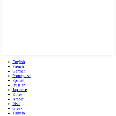
English
French
German
Portuguese
Spanish
Russian
Japanese
Korean
Arabic
Irish
Greek
Turkish