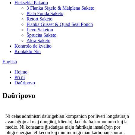
Fleksebla Pakado
3 Flanka Sigelo & Malplena Saketo
Plata Funda Saketo
Retort Saketo
Flanka Gusset & Quad Seal Pouch
Levu Saketon
Ŝprucita Saketo
Akra Saketo
Kontrolo de kvalito
Kontaktu Nin
English
Hejmo
Pri ni
Daŭripovo
Daŭripovo
Ni celas administri daŭrigeblan kompanion por liveri longdaŭrajn
avantaĝojn al niaj dungitoj, klientoj, la ĉirkaŭa komunumo kaj la
medio. Ni konstante ĝisdatigas niajn fabrikajn instalaĵojn por
pliigi energian efikecon kaj minimumigi nian karbonan spuron.