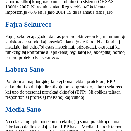
laborpraktikoj kongruas kun la administra sistemo OHSAS
18001: 2007. Ni reduktis nian Registreblan-Okcidentan
Imposton je 46% en la jaro 2014-15 de la antaŭa fiska jaro.
Fajra Sekureco
Fajraj sekurecaj agadoj daŭras por protekti vivon kaj minimumigi
la riskon de vundo kaj posedaĵa damaĝo de fajro. Niaj fabrikaj
instalaĵoj kaj ekipaĵoj estas inspektitaj, prizorgataj, okupataj kaj
funkciigitaj konforme al aplikeblaj regularoj kaj akceptitaj normoj
pri brulprotekto kaj sekureco.
Labora Sano
Por doni al niaj dungitoj la plej bonan eblan protekton, EPP
enkondukis striktajn direktivojn pri sanprotekto, labora sekureco
kaj uzo de personaj protektaj ekipaĵoj (EPP). Ni aplikas taŭgan
respondon al profesiaj malsanoj kaj vundoj.
Media Sano
Ni celas atingi plejbonecon en ekologiaj sanaj praktikoj en nia
fabrikado de flekseblaj pakoj. EPP havas Median Estrosistemon