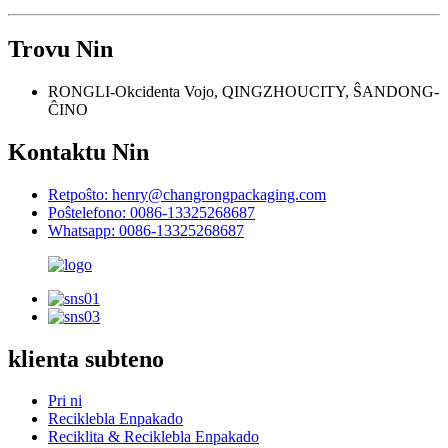
Trovu Nin
RONGLI-Okcidenta Vojo, QINGZHOUCITY, ŜANDONG-
ĈINO
Kontaktu Nin
Retpoŝto: henry@changrongpackaging.com
Poŝtelefono: 0086-13325268687
Whatsapp: 0086-13325268687
klienta subteno
Pri ni
Reciklebla Enpakado
Reciklita & Reciklebla Enpakado