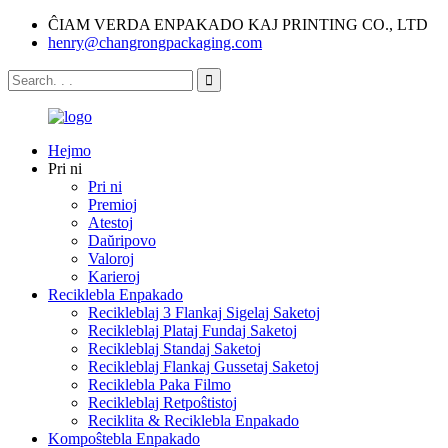
ĈIAM VERDA ENPAKADO KAJ PRINTING CO., LTD
henry@changrongpackaging.com
Hejmo
Pri ni
Pri ni
Premioj
Atestoj
Daŭripovo
Valoroj
Karieroj
Reciklebla Enpakado
Recikleblaj 3 Flankaj Sigelaj Saketoj
Recikleblaj Plataj Fundaj Saketoj
Recikleblaj Standaj Saketoj
Recikleblaj Flankaj Gussetaj Saketoj
Reciklebla Paka Filmo
Recikleblaj Retpoŝtistoj
Reciklita & Reciklebla Enpakado
Kompoŝtebla Enpakado