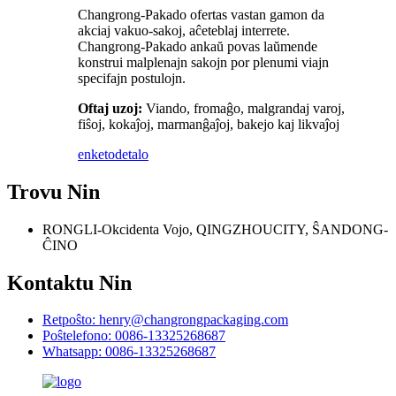
Changrong-Pakado ofertas vastan gamon da
akciaj vakuo-sakoj, aĉeteblaj interrete.
Changrong-Pakado ankaŭ povas laŭmende
konstrui malplenajn sakojn por plenumi viajn
specifajn postulojn.
Oftaj uzoj:
Viando, fromaĝo, malgrandaj varoj,
fiŝoj, kokaĵoj, marmanĝaĵoj, bakejo kaj likvaĵoj
enketo
detalo
Trovu Nin
RONGLI-Okcidenta Vojo, QINGZHOUCITY, ŜANDONG-
ĈINO
Kontaktu Nin
Retpoŝto: henry@changrongpackaging.com
Poŝtelefono: 0086-13325268687
Whatsapp: 0086-13325268687