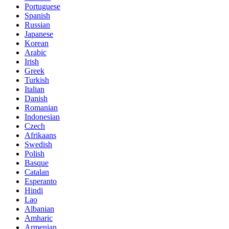
Portuguese
Spanish
Russian
Japanese
Korean
Arabic
Irish
Greek
Turkish
Italian
Danish
Romanian
Indonesian
Czech
Afrikaans
Swedish
Polish
Basque
Catalan
Esperanto
Hindi
Lao
Albanian
Amharic
Armenian