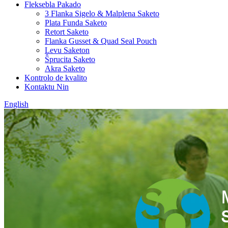
Fleksebla Pakado
3 Flanka Sigelo & Malplena Saketo
Plata Funda Saketo
Retort Saketo
Flanka Gusset & Quad Seal Pouch
Levu Saketon
Ŝprucita Saketo
Akra Saketo
Kontrolo de kvalito
Kontaktu Nin
English