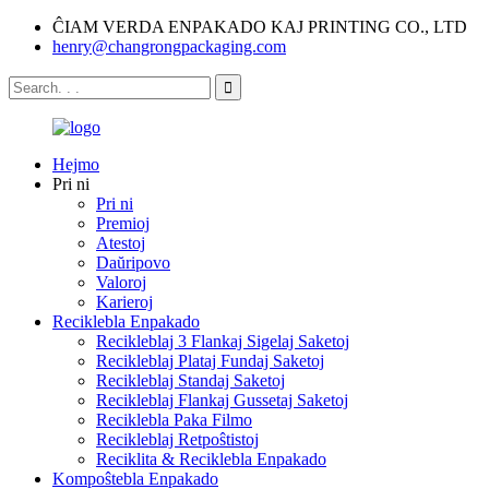
ĈIAM VERDA ENPAKADO KAJ PRINTING CO., LTD
henry@changrongpackaging.com
Hejmo
Pri ni
Pri ni
Premioj
Atestoj
Daŭripovo
Valoroj
Karieroj
Reciklebla Enpakado
Recikleblaj 3 Flankaj Sigelaj Saketoj
Recikleblaj Plataj Fundaj Saketoj
Recikleblaj Standaj Saketoj
Recikleblaj Flankaj Gussetaj Saketoj
Reciklebla Paka Filmo
Recikleblaj Retpoŝtistoj
Reciklita & Reciklebla Enpakado
Kompoŝtebla Enpakado