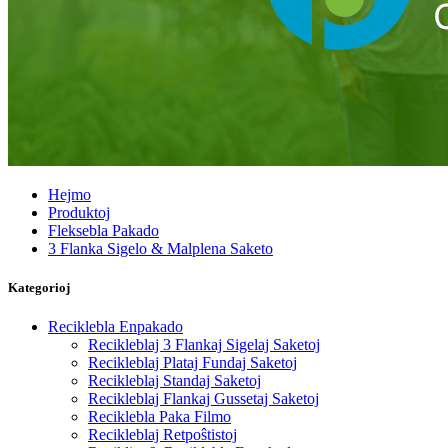
Hejmo
Produktoj
Fleksebla Pakado
3 Flanka Sigelo & Malplena Saketo
Kategorioj
Reciklebla Enpakado
Recikleblaj 3 Flankaj Sigelaj Saketoj
Recikleblaj Plataj Fundaj Saketoj
Recikleblaj Standaj Saketoj
Recikleblaj Flankaj Gussetaj Saketoj
Reciklebla Paka Filmo
Recikleblaj Retpoŝtistoj