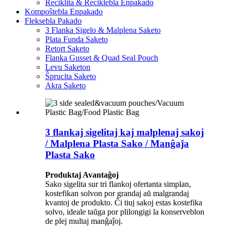
Reciklita & Reciklebla Enpakado
Kompoŝtebla Enpakado
Fleksebla Pakado
3 Flanka Sigelo & Malplena Saketo
Plata Funda Saketo
Retort Saketo
Flanka Gusset & Quad Seal Pouch
Levu Saketon
Ŝprucita Saketo
Akra Saketo
3 flankaj sigelitaj kaj malplenaj sakoj
/ Malplena Plasta Sako / Manĝaĵa
Plasta Sako
Produktaj Avantaĝoj
Sako sigelita sur tri flankoj ofertanta simplan,
kostefikan solvon por grandaj aŭ malgrandaj
kvantoj de produkto. Ĉi tiuj sakoj estas kostefika
solvo, ideale taŭga por plilongigi la konserveblon
de plej multaj manĝaĵoj.